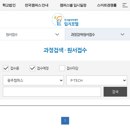
학교법인
전국캠퍼스 안내
캠퍼스별 입시일정
스마트경쟁률
원서접수
과정검색·원서접수
과정검색 · 원서접수
접수중
접수예정
접수마감
검색
1