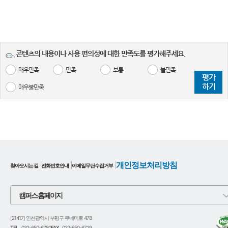
콘텐츠의 내용이나 사용 편의성에 대한 만족도를 평가해주세요.
매우만족
만족
보통
불만족
평가
하기
매우불만족
개인정보처리방침
찾아오시는 길
전화번호안내
이메일무단수집거부
캠퍼스 홈페이지
[21417] 인천광역시 부평구 무네미로 478
TEL.
032-650-6780
FAX.
032-650-6729