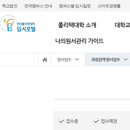
학교법인
전국캠퍼스 안내
캠퍼스별 입시일정
스마트경쟁률
폴리텍대학 소개
대학
나의원서관리 가이드
원서접수
과정검색·원서접수
접수중
접수예정