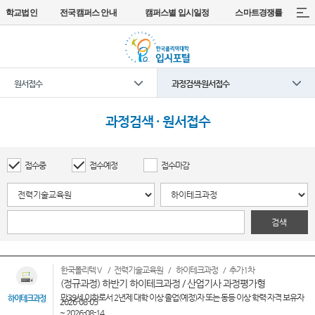
학교법인
전국캠퍼스 안내
캠퍼스별 입시일정
스마트경쟁률
원서접수
과정검색·원서접수
과정검색 · 원서접수
접수중
접수예정
접수마감
검색
한국폴리텍Ⅴ
전력기술교육원
하이테크과정
추가1차
(정규과정) 하반기 하이테크과정 / 산업기사 과정평가형
만39세 이하로서 2년제 대학 이상 졸업(예정)자 또는 동등 이상 학력·자격 보유자
하이테크과정
2026-08-05
~ 2026-08-14