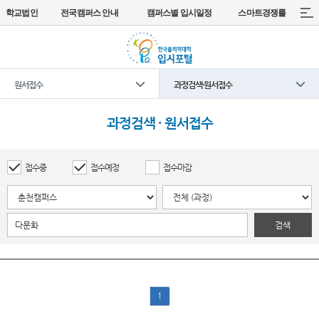
학교법인
전국캠퍼스 안내
캠퍼스별 입시일정
스마트경쟁률
원서접수
과정검색·원서접수
과정검색 · 원서접수
접수중
접수예정
접수마감
검색
1