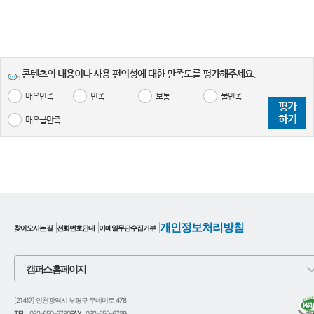
콘텐츠의 내용이나 사용 편의성에 대한 만족도를 평가해주세요.
매우만족
만족
보통
불만족
평가
하기
매우불만족
개인정보처리방침
찾아오시는 길
전화번호안내
이메일무단수집거부
캠퍼스 홈페이지
[21417] 인천광역시 부평구 무네미로 478
TEL.
032-650-6780
FAX.
032-650-6729