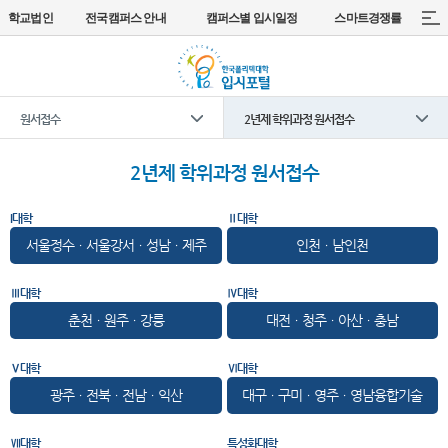
학교법인
전국캠퍼스 안내
캠퍼스별 입시일정
스마트경쟁률
원서접수
2년제 학위과정 원서접수
2년제 학위과정 원서접수
I대학
Ⅱ대학
서울정수ㆍ서울강서ㆍ성남ㆍ제주
인천ㆍ남인천
Ⅲ대학
Ⅳ대학
춘천ㆍ원주ㆍ강릉
대전ㆍ청주ㆍ아산ㆍ충남
Ⅴ대학
Ⅵ대학
광주ㆍ전북ㆍ전남ㆍ익산
대구ㆍ구미ㆍ영주ㆍ영남융합기술
Ⅶ대학
특성화대학