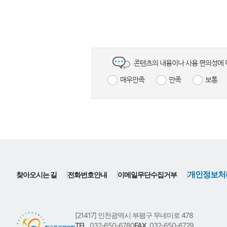
콘텐츠의 내용이나 사용 편의성에 
매우만족
만족
보통
개인정보처
찾아오시는 길
전화번호안내
이메일무단수집거부
[21417] 인천광역시 부평구 무네미로 478
TEL.
032-650-6780
FAX.
032-650-6729