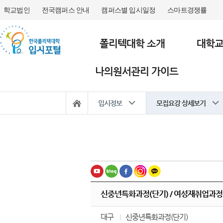
학교법인
전국캠퍼스 안내
캠퍼스별 입시일정
스마트경쟁률
폴리텍대학 소개
대학
나의원서관리 가이드
입시정보
모집요강 상세보기
신중년특화과정(단기) / 여성재취업과정
대구
신중년특화과정(단기)