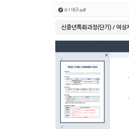
6-1 대구.pdf
신중년특화과정(단기) / 여