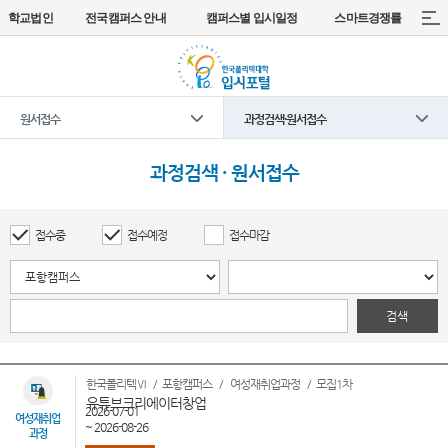
학교법인
전국캠퍼스 안내
캠퍼스별 입시일정
스마트경쟁률
원서접수
과정검색·원서접수
과정검색 · 원서접수
접수중
접수예정
접수마감
검색
한국폴리텍Ⅵ
포항캠퍼스
여성재취업과정
모집1차
유튜브크리에이터창업
2026-07-01
여성재취업
~ 2026-08-26
과정